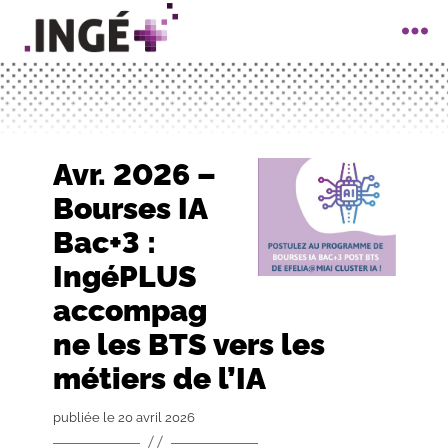
IngéPlus
Avr. 2026 –
Bourses IA
Bac+3 :
IngéPLUS
accompag
ne les BTS vers les
métiers de l’IA
publiée le 20 avril 2026